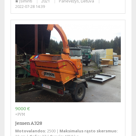
Įsiminti
2021
Panevėžys, Lietuva
2022-07-28 14:39
9000 €
+PVM
Jensen A328
Motovalandos:
2500 |
Maksimalus rąsto skersmuo: