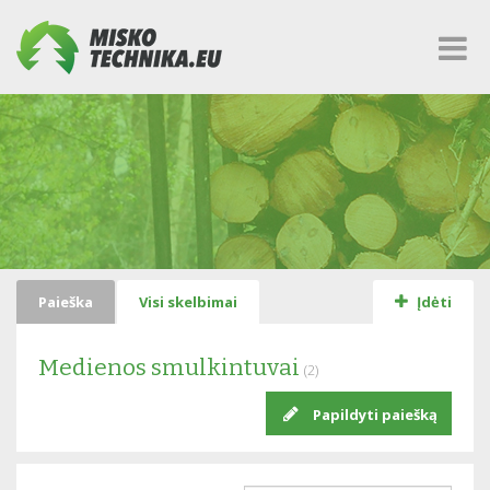
Paieška
Visi skelbimai
Įdėti
Medienos smulkintuvai
(2)
Papildyti paiešką