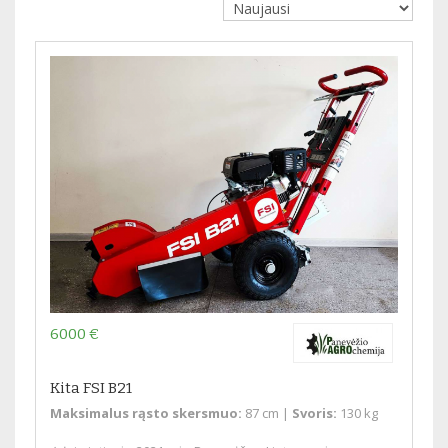
6000 €
Kita FSI B21
Maksimalus rąsto skersmuo:
87 cm |
Svoris:
130 kg