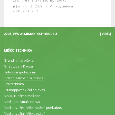
22 cm |
Galia:
37 |
Svoris:
1950 kg
Įsiminti
2009
Vilnius, Lietuva
2020-12-11 12:07
2026, WWW.MISKOTECHNIKA.EU
Į VIRŠŲ
MIŠKO TECHNIKA
Grandininiai pjūklai
Griebtuvai / Kaušai
Hidromanipuliatoriai
Kirtimo galvos / Giljotinos
Kita technika
Krūmapjovės / Žoliapjovės
Malkų ruošimo mašinos
Medienos smulkintuvai
Medienvežės (Miškovežės) priekabos
Medienvežiai (Miškovežiai)