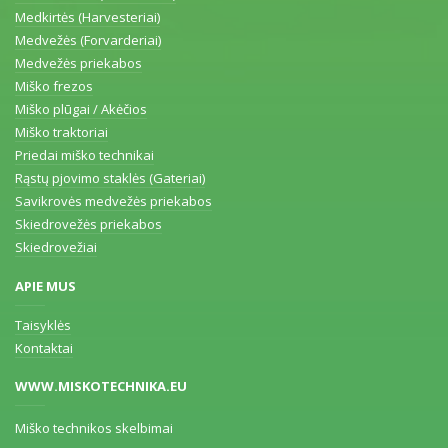
Medkirtės (Harvesteriai)
Medvežės (Forvarderiai)
Medvežės priekabos
Miško frezos
Miško plūgai / Akėčios
Miško traktoriai
Priedai miško technikai
Rąstų pjovimo staklės (Gateriai)
Savikrovės medvežės priekabos
Skiedrovežės priekabos
Skiedrovežiai
APIE MUS
Taisyklės
Kontaktai
WWW.MISKOTECHNIKA.EU
Miško technikos skelbimai