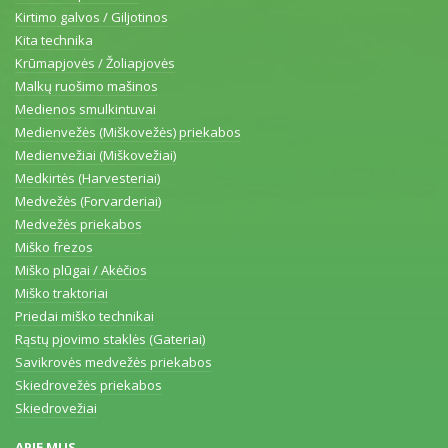
Kirtimo galvos / Giljotinos
Kita technika
Krūmapjovės / Žoliapjovės
Malkų ruošimo mašinos
Medienos smulkintuvai
Medienvežės (Miškovežės) priekabos
Medienvežiai (Miškovežiai)
Medkirtės (Harvesteriai)
Medvežės (Forvarderiai)
Medvežės priekabos
Miško frezos
Miško plūgai / Akėčios
Miško traktoriai
Priedai miško technikai
Rąstų pjovimo staklės (Gateriai)
Savikrovės medvežės priekabos
Skiedrovežės priekabos
Skiedrovežiai
APIE MUS