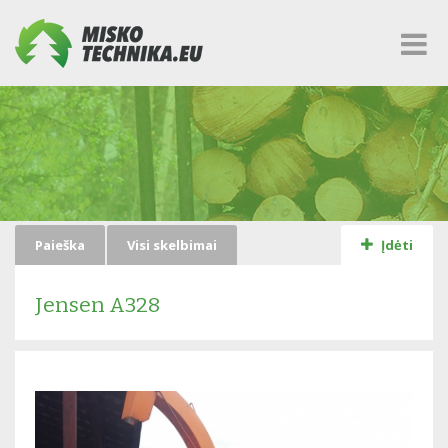
Paieška
Visi skelbimai
Įdėti
Jensen A328