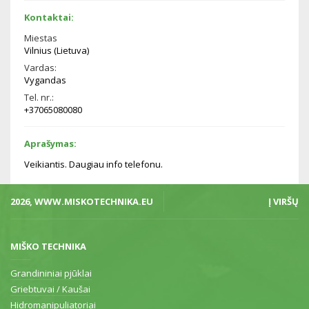
Kontaktai:
Miestas
Vilnius (Lietuva)
Vardas:
Vygandas
Tel. nr.:
+37065080080
Aprašymas:
Veikiantis. Daugiau info telefonu.
2026, WWW.MISKOTECHNIKA.EU
Į VIRŠŲ
MIŠKO TECHNIKA
Grandininiai pjūklai
Griebtuvai / Kaušai
Hidromanipuliatoriai